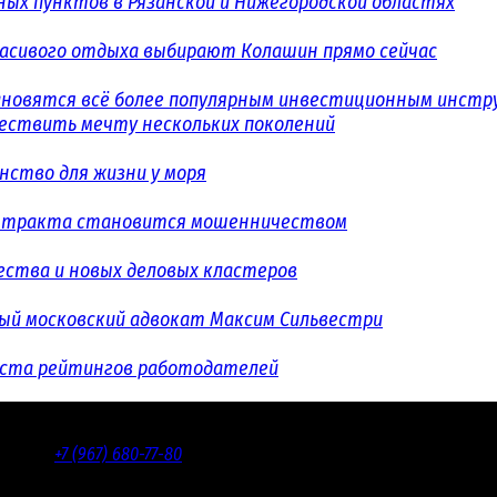
ых пунктов в Рязанской и Нижегородской областях
расивого отдыха выбирают Колашин прямо сейчас
ановятся всё более популярным инвестиционным инст
уществить мечту нескольких поколений
ство для жизни у моря
контракта становится мошенничеством
ества и новых деловых кластеров
ый московский адвокат Максим Сильвестри
еста рейтингов работодателей
дакции:
+7 (967) 680-77-80