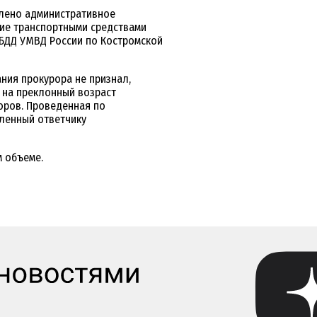
влено административное
ние транспортными средствами
ИБДД УМВД России по Костромской
ния прокурора не признал,
я на преклонный возраст
оров. Проведенная по
вленный ответчику
 объеме.