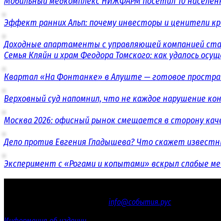
Мобильный медкомплекс НИЖФАРМ посетил 10 населенн
Эффект ранних Альп: почему инвесторы и ценители к
Доходные апартаменты с управляющей компанией ст
Семья Кляйн и храм Феодора Томского: как удалось ос
Квартал «На Фонтанке» в Алуште — готовое простран
Верховный суд напомнил, что не каждое нарушение 
Москва 2026: офисный рынок смещается в сторону кач
Дело против Евгения Гладышева? Что скажет известн
Эксперимент с «Рогами и копытами» вскрыл слабые м
© 2016 - 2026 «СОБЫТИЯ.РУС»
Электронная почта редакции
info@события.рус
/ Телефон ре
Настоящий ресурс содержит материалы 18+
Информация об издании