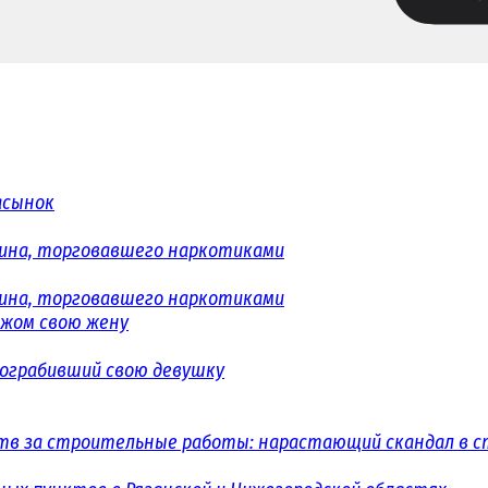
асынок
ина, торговавшего наркотиками
ина, торговавшего наркотиками
ожом свою жену
 ограбивший свою девушку
в за строительные работы: нарастающий скандал в с