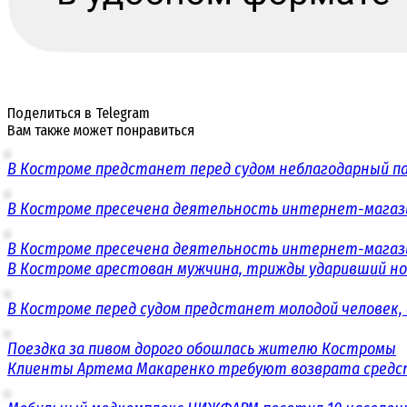
Поделиться в Telegram
Вам также может понравиться
В Костроме предстанет перед судом неблагодарный п
В Костроме пресечена деятельность интернет-магаз
В Костроме пресечена деятельность интернет-магаз
В Костроме арестован мужчина, трижды ударивший н
В Костроме перед судом предстанет молодой человек,
Поездка за пивом дорого обошлась жителю Костромы
Клиенты Артема Макаренко требуют возврата средст