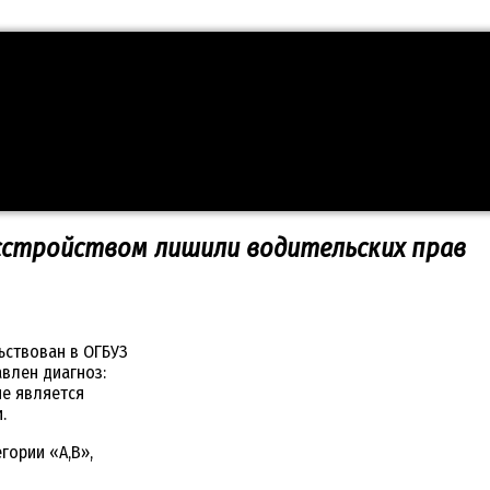
стройством лишили водительских прав
ьствован в ОГБУЗ
авлен диагноз:
ие является
.
гории «А,В»,