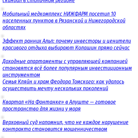
скандал в столичном регионе
Мобильный медкомплекс НИЖФАРМ посетил 10
населенных пунктов в Рязанской и Нижегородской
областях
Эффект ранних Альп: почему инвесторы и ценители
красивого отдыха выбирают Колашин прямо сейчас
Доходные апартаменты с управляющей компанией
становятся всё более популярным инвестиционным
инструментом
Семья Кляйн и храм Феодора Томского: как удалось
осуществить мечту нескольких поколений
Квартал «На Фонтанке» в Алуште — готовое
пространство для жизни у моря
Верховный суд напомнил, что не каждое нарушение
контракта становится мошенничеством