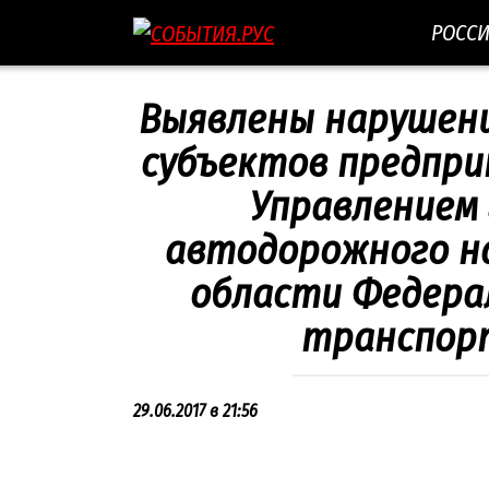
Перейти
РОСС
к
контенту
Выявлены нарушени
субъектов предпр
Управлением
автодорожного н
области Федера
транспор
29.06.2017 в 21:56