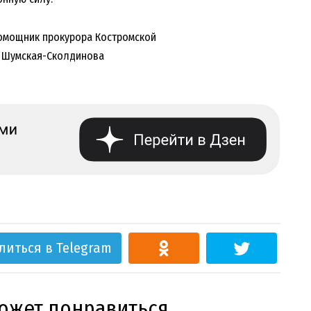
омощник прокурора Костромской
я Шумская-Сколдинова
литься в Telegram
может понравиться