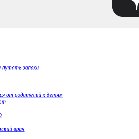
я путать запахи
ся от родителей к детям
ет
D
нский врач