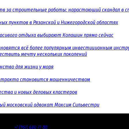
в за строительные работы: нарастающий скандал в с
ых пунктов в Рязанской и Нижегородской областях
расивого отдыха выбирают Колашин прямо сейчас
ановятся всё более популярным инвестиционным инст
уществить мечту нескольких поколений
ство для жизни у моря
контракта становится мошенничеством
ества и новых деловых кластеров
ый московский адвокат Максим Сильвестри
дакции:
+7 (967) 680-77-80