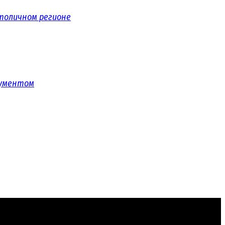
толичном регионе
рументом