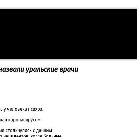
назвали уральские врачи
ь у человека психоз.
ван коронавирусом.
сии столкнулись с данным
о инцидентов, когда больные