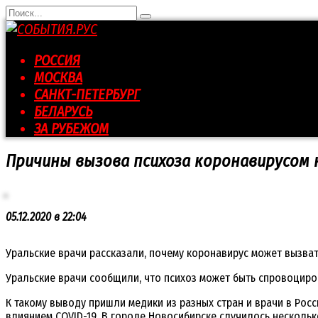
Перейти
Search
к
for:
контенту
РОССИЯ
МОСКВА
САНКТ-ПЕТЕРБУРГ
БЕЛАРУСЬ
ЗА РУБЕЖОМ
Причины вызова психоза коронавирусом 
05.12.2020 в 22:04
Уральские врачи рассказали, почему коронавирус может вызват
Уральские врачи сообщили, что психоз может быть спровоциро
К такому выводу пришли медики из разных стран и врачи в Рос
влиянием COVID-19. В городе Новосибирске случилось нескольк