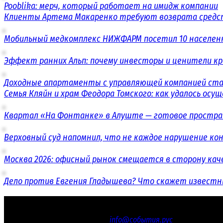
Pooblika: мерч, который работает на имидж компании
Клиенты Артема Макаренко требуют возврата средст
Мобильный медкомплекс НИЖФАРМ посетил 10 населенн
Эффект ранних Альп: почему инвесторы и ценители к
Доходные апартаменты с управляющей компанией ст
Семья Кляйн и храм Феодора Томского: как удалось ос
Квартал «На Фонтанке» в Алуште — готовое простран
Верховный суд напомнил, что не каждое нарушение 
Москва 2026: офисный рынок смещается в сторону кач
Дело против Евгения Гладышева? Что скажет известн
© 2016 - 2026 «СОБЫТИЯ.РУС»
Электронная почта редакции
info@события.рус
/ Телефон ре