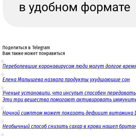
Поделиться в Telegram
Вам также может понравиться
Переболевшие коронавирусом люди могут долгое врем
Елена Малышева назвала продукты ухудшающие сон
Ученые установили, что инсульт способен передавать
Эти три вещества помогают активировать иммунит
Ночной симптом может показать дефицит витамина 
Необычный способ снизить сахар в крови нашел брита