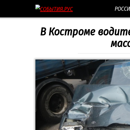
Перейти
РОСС
к
контенту
В Костроме водит
мас