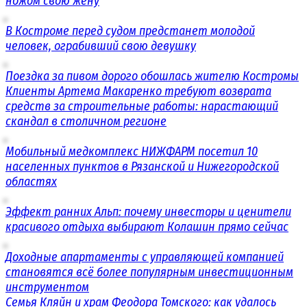
ножом свою жену
В Костроме перед судом предстанет молодой
человек, ограбивший свою девушку
Поездка за пивом дорого обошлась жителю Костромы
Клиенты Артема Макаренко требуют возврата
средств за строительные работы: нарастающий
скандал в столичном регионе
Мобильный медкомплекс НИЖФАРМ посетил 10
населенных пунктов в Рязанской и Нижегородской
областях
Эффект ранних Альп: почему инвесторы и ценители
красивого отдыха выбирают Колашин прямо сейчас
Доходные апартаменты с управляющей компанией
становятся всё более популярным инвестиционным
инструментом
Семья Кляйн и храм Феодора Томского: как удалось