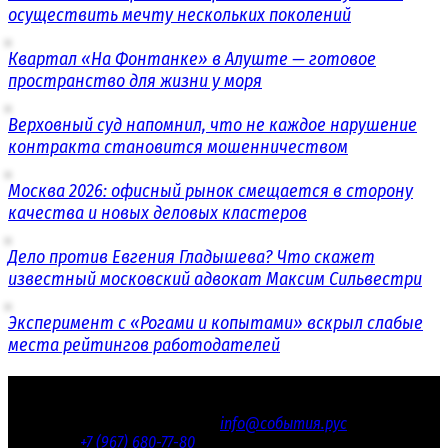
осуществить мечту нескольких поколений
Квартал «На Фонтанке» в Алуште — готовое
пространство для жизни у моря
Верховный суд напомнил, что не каждое нарушение
контракта становится мошенничеством
Москва 2026: офисный рынок смещается в сторону
качества и новых деловых кластеров
Дело против Евгения Гладышева? Что скажет
известный московский адвокат Максим Сильвестри
Эксперимент с «Рогами и копытами» вскрыл слабые
места рейтингов работодателей
© 2016 - 2026 «СОБЫТИЯ.РУС»
Электронная почта редакции
info@события.рус
/ Телефон
редакции:
+7 (967) 680-77-80