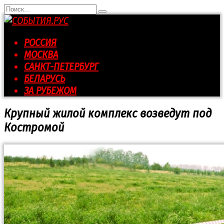
Перейти
Search
к
for:
контенту
РОССИЯ
МОСКВА
САНКТ-ПЕТЕРБУРГ
БЕЛАРУСЬ
ЗА РУБЕЖОМ
Крупный жилой комплекс возведут под
Костромой