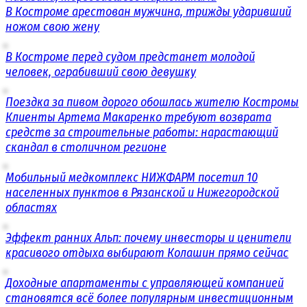
В Костроме арестован мужчина, трижды ударивший
ножом свою жену
В Костроме перед судом предстанет молодой
человек, ограбивший свою девушку
Поездка за пивом дорого обошлась жителю Костромы
Клиенты Артема Макаренко требуют возврата
средств за строительные работы: нарастающий
скандал в столичном регионе
Мобильный медкомплекс НИЖФАРМ посетил 10
населенных пунктов в Рязанской и Нижегородской
областях
Эффект ранних Альп: почему инвесторы и ценители
красивого отдыха выбирают Колашин прямо сейчас
Доходные апартаменты с управляющей компанией
становятся всё более популярным инвестиционным