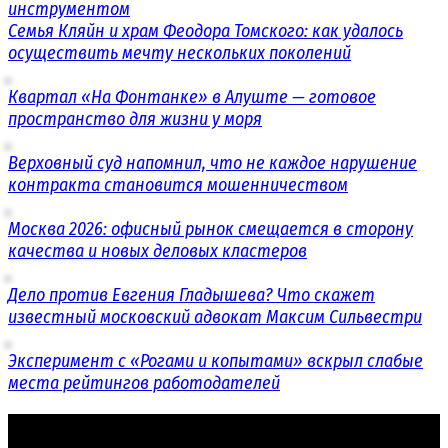
инструментом
Семья Кляйн и храм Феодора Томского: как удалось
осуществить мечту нескольких поколений
Квартал «На Фонтанке» в Алуште — готовое
пространство для жизни у моря
Верховный суд напомнил, что не каждое нарушение
контракта становится мошенничеством
Москва 2026: офисный рынок смещается в сторону
качества и новых деловых кластеров
Дело против Евгения Гладышева? Что скажет
известный московский адвокат Максим Сильвестри
Эксперимент с «Рогами и копытами» вскрыл слабые
места рейтингов работодателей
© 2016 - 2026 «СОБЫТИЯ.РУС»