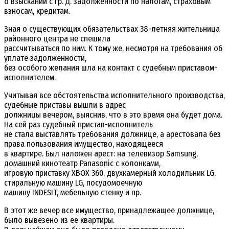
о взыскании с гр. Д. задолженности по налогам, страховым
взносам, кредитам.
Зная о существующих обязательствах 38-летняя жительница
районного центра не спешила
рассчитываться по ним. К тому же, несмотря на требования об
уплате задолженности,
без особого желания шла на контакт с судебным приставом-
исполнителем.
Учитывая все обстоятельства исполнительного производства,
судебные приставы вышли в адрес
должницы вечером, выяснив, что в это время она будет дома.
На сей раз судебный пристав-исполнитель
не стала выставлять требования должнице, а арестовала без
права пользования имущество, находящееся
в квартире. Был наложен арест: на телевизор Samsung,
домашний кинотеатр Panasonic с колонками,
игровую приставку XBOX 360, двухкамерный холодильник LG,
стиральную машину LG, посудомоечную
машину INDESIT, мебельную стенку и пр.
В этот же вечер все имущество, принадлежащее должнице,
было вывезено из ее квартиры.