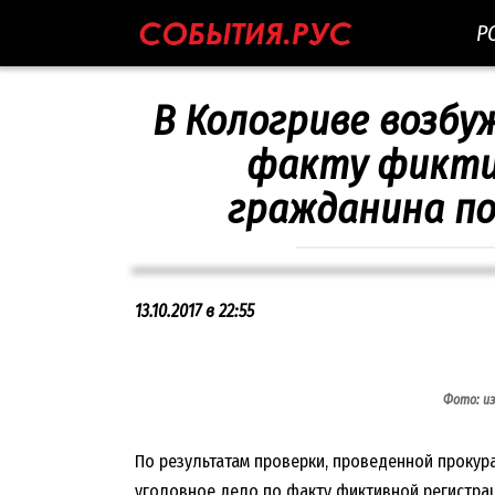
Перейти
Р
к
контенту
В Кологриве возбу
факту фикти
гражданина по
13.10.2017 в 22:55
Фото: и
По результатам проверки, проведенной прокур
уголовное дело по факту фиктивной регистрац