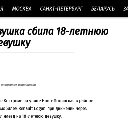
ИЯ
МОСКВА
САНКТ-ПЕТЕРБУРГ
БЕЛАРУСЬ
З
вушка сбила 18-летнюю
евушку
з открытых источников
оде Костроме на улице Ново-Полянская в районе
омобилем Renault Logan, при движении через
 наезд на 18-летнюю девушку.