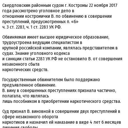
Свердловским районным судом г. Костромы 22 ноября 2017
года рассмотрено уголовное дело в
отношении костромички В. по обвинению в совершении
преступлений, предусмотренных п. «б»
ч. 3 ст. 228.1, ч. 1 ст. 228.1 УК РФ.
Обвиняемая имеет высшее юридическое образование,
трудоустроена ведущим специалистом в
крупной российской компании, являлась представителем в
судах. Знание уголовного кодекса
и санкции статьи 228.1 УК РФ не остановило В. от совершения
незаконного сбыта
наркотических средств.
Государственным обвинителем было поддержано
предъявленное обвинение.
В. вину в совершенных преступлениях признала частично,
полагала, что являлась
лишь пособником в приобретении наркотического средства.
Суд признал В. виновной в совершении двух преступлений в
сфере незаконного оборота
наркотиков и назначил ей наказание в виде 4 лет 6 месяцев
лишения свободы.