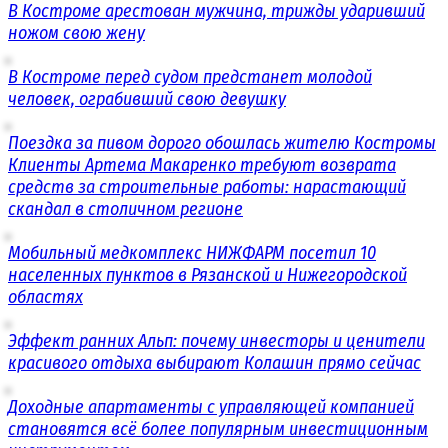
В Костроме арестован мужчина, трижды ударивший
ножом свою жену
В Костроме перед судом предстанет молодой
человек, ограбивший свою девушку
Поездка за пивом дорого обошлась жителю Костромы
Клиенты Артема Макаренко требуют возврата
средств за строительные работы: нарастающий
скандал в столичном регионе
Мобильный медкомплекс НИЖФАРМ посетил 10
населенных пунктов в Рязанской и Нижегородской
областях
Эффект ранних Альп: почему инвесторы и ценители
красивого отдыха выбирают Колашин прямо сейчас
Доходные апартаменты с управляющей компанией
становятся всё более популярным инвестиционным