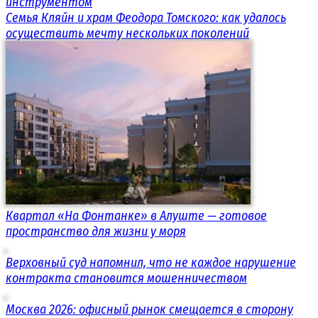
инструментом
Семья Кляйн и храм Феодора Томского: как удалось
осуществить мечту нескольких поколений
Квартал «На Фонтанке» в Алуште — готовое
пространство для жизни у моря
Верховный суд напомнил, что не каждое нарушение
контракта становится мошенничеством
Москва 2026: офисный рынок смещается в сторону