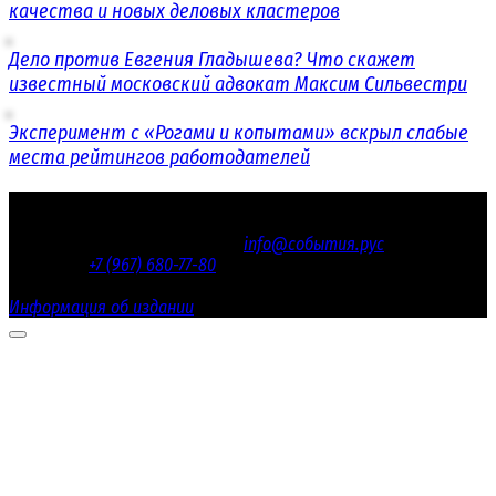
качества и новых деловых кластеров
Дело против Евгения Гладышева? Что скажет
известный московский адвокат Максим Сильвестри
Эксперимент с «Рогами и копытами» вскрыл слабые
места рейтингов работодателей
© 2016 - 2026 «СОБЫТИЯ.РУС»
Электронная почта редакции
info@события.рус
/ Телефон
редакции:
+7 (967) 680-77-80
Настоящий ресурс содержит материалы 18+
Информация об издании