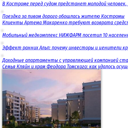
В Костроме перед судом предстанет молодой человек,
Поездка за пивом дорого обошлась жителю Костромы
Клиенты Артема Макаренко требуют возврата средст
Мобильный медкомплекс НИЖФАРМ посетил 10 населенн
Эффект ранних Альп: почему инвесторы и ценители к
Доходные апартаменты с управляющей компанией ст
Семья Кляйн и храм Феодора Томского: как удалось ос