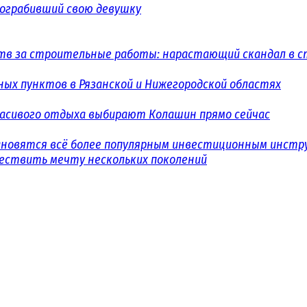
 ограбивший свою девушку
в за строительные работы: нарастающий скандал в с
ых пунктов в Рязанской и Нижегородской областях
расивого отдыха выбирают Колашин прямо сейчас
ановятся всё более популярным инвестиционным инст
уществить мечту нескольких поколений