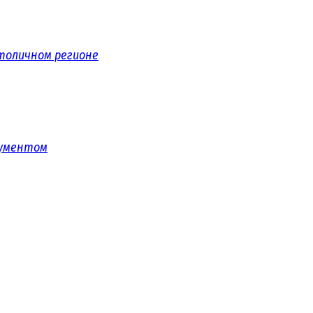
толичном регионе
рументом