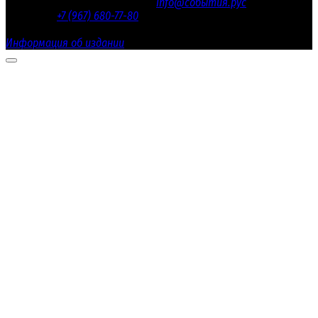
Электронная почта редакции
info@события.рус
/ Телефон
редакции:
+7 (967) 680-77-80
Настоящий ресурс содержит материалы 18+
Информация об издании