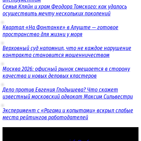
Семья Кляйн и храм Феодора Томского: как удалось
осуществить мечту нескольких поколений
Квартал «На Фонтанке» в Алуште — готовое
пространство для жизни у моря
Верховный суд напомнил, что не каждое нарушение
контракта становится мошенничеством
Москва 2026: офисный рынок смещается в сторону
качества и новых деловых кластеров
Дело против Евгения Гладышева? Что скажет
известный московский адвокат Максим Сильвестри
Эксперимент с «Рогами и копытами» вскрыл слабые
места рейтингов работодателей
© 2016 - 2026 «СОБЫТИЯ.РУС»