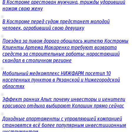
В Костроме арестован мужчина, трижды ударивший
ножом свою жену
В Костроме перед судом предстанет молодой
человек, ограбивший свою девушку
Поездка за пивом дорого обошлась жителю Костромы
Клиенты Артема Макаренко требуют возврата
средств за строительные работы: нарастающий
скандал в столичном регионе
Мобильный медкомплекс НИЖФАРМ посетил 10
населенных пунктов в Рязанской и Нижегородской
областях
Эффект ранних Альп: почему инвесторы и ценители
красивого отдыха выбирают Колашин прямо сейчас
Доходные апартаменты с управляющей компанией
становятся всё более популярным инвестиционным
инструментом