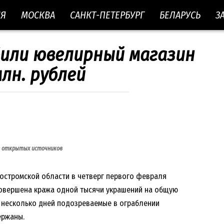
ИЯ
МОСКВА
САНКТ-ПЕТЕРБУРГ
БЕЛАРУСЬ
З
били ювелирный магазин
млн. рублей
з открытых источников
Костромской области в четверг первого февраля
совершена кража одной тысячи украшений на общую
я несколько дней подозреваемые в ограблении
ержаны.