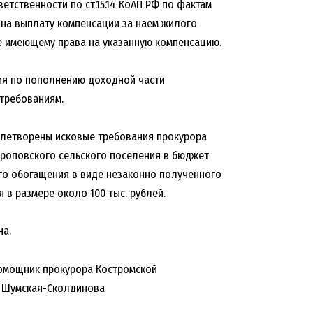
тственности по ст.15.14 КоАП РФ по фактам
на выплату компенсации за наем жилого
 имеющему права на указанную компенсацию.
ия по пополнению доходной части
требованиям.
овлетворены исковые требования прокурора
троповского сельского поселения в бюджет
о обогащения в виде незаконно полученного
в размере около 100 тыс. рублей.
на.
омощник прокурора Костромской
я Шумская-Сколдинова