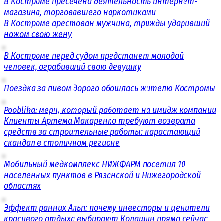
В Костроме пресечена деятельность интернет-
магазина, торговавшего наркотиками
В Костроме арестован мужчина, трижды ударивший
ножом свою жену
В Костроме перед судом предстанет молодой
человек, ограбивший свою девушку
Поездка за пивом дорого обошлась жителю Костромы
Pooblika: мерч, который работает на имидж компании
Клиенты Артема Макаренко требуют возврата
средств за строительные работы: нарастающий
скандал в столичном регионе
Мобильный медкомплекс НИЖФАРМ посетил 10
населенных пунктов в Рязанской и Нижегородской
областях
Эффект ранних Альп: почему инвесторы и ценители
красивого отдыха выбирают Колашин прямо сейчас