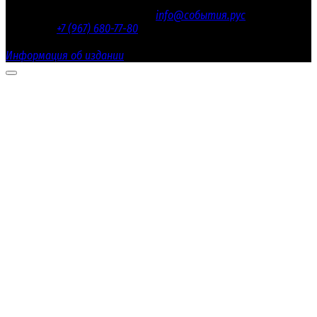
Электронная почта редакции
info@события.рус
/ Телефон
редакции:
+7 (967) 680-77-80
Настоящий ресурс содержит материалы 18+
Информация об издании