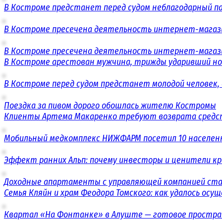
В Костроме предстанет перед судом неблагодарный п
В Костроме пресечена деятельность интернет-магаз
В Костроме пресечена деятельность интернет-магаз
В Костроме арестован мужчина, трижды ударивший н
В Костроме перед судом предстанет молодой человек,
Поездка за пивом дорого обошлась жителю Костромы
Клиенты Артема Макаренко требуют возврата средст
Мобильный медкомплекс НИЖФАРМ посетил 10 населенн
Эффект ранних Альп: почему инвесторы и ценители к
Доходные апартаменты с управляющей компанией ст
Семья Кляйн и храм Феодора Томского: как удалось ос
Квартал «На Фонтанке» в Алуште — готовое простран