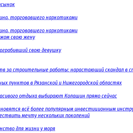
асынок
ина, торговавшего наркотиками
ина, торговавшего наркотиками
ожом свою жену
 ограбивший свою девушку
в за строительные работы: нарастающий скандал в с
ых пунктов в Рязанской и Нижегородской областях
расивого отдыха выбирают Колашин прямо сейчас
ановятся всё более популярным инвестиционным инст
уществить мечту нескольких поколений
ство для жизни у моря