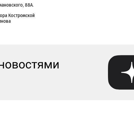
имановского, 88А.
рора Костромской
инова