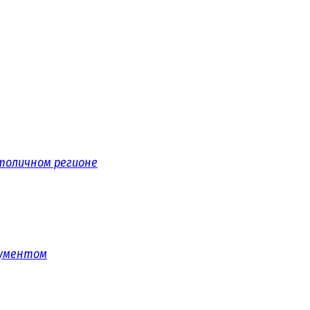
толичном регионе
рументом