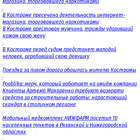
магазина, торговавшего наркотиками
В Костроме пресечена деятельность интернет-
магазина, торговавшего наркотиками
В Костроме арестован мужчина, трижды ударивший
ножом свою жену
В Костроме перед судом предстанет молодой
человек, ограбивший свою девушку
Поездка за пивом дорого обошлась жителю Костромы
Pooblika: мерч, который работает на имидж компании
Клиенты Артема Макаренко требуют возврата
средств за строительные работы: нарастающий
скандал в столичном регионе
Мобильный медкомплекс НИЖФАРМ посетил 10
населенных пунктов в Рязанской и Нижегородской
областях