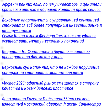
Эффект ранних Альп: почему инвесторы и ценители
красивого отдыха выбирают Колашин прямо сейчас
Доходные апартаменты с управляющей компанией
становятся всё более популярным инвестиционным
инструментом
Семья Кляйн и храм Феодора Томского: как удалось
осуществить мечту нескольких поколений
Квартал «На Фонтанке» в Алуште — готовое
пространство для жизни у моря
Верховный суд напомнил, что не каждое нарушение
контракта становится мошенничеством
Москва 2026: офисный рынок смещается в сторону
качества и новых деловых кластеров
Дело против Евгения Гладышева? Что скажет
известный московский адвокат Максим Сильвестри