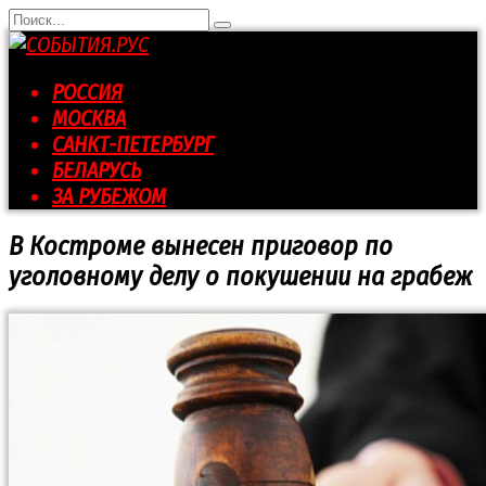
Перейти
Search
к
for:
контенту
РОССИЯ
МОСКВА
САНКТ-ПЕТЕРБУРГ
БЕЛАРУСЬ
ЗА РУБЕЖОМ
В Костроме вынесен приговор по
уголовному делу о покушении на грабеж