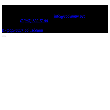
© 2016 - 2026 «СОБЫТИЯ.РУС»
Электронная почта редакции
info@события.рус
/ Телефон
редакции:
+7 (967) 680-77-80
Настоящий ресурс содержит материалы 18+
Информация об издании