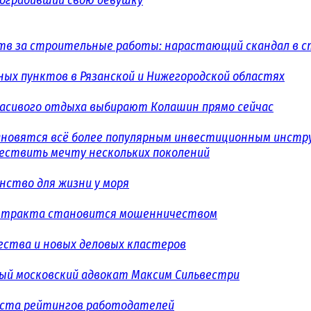
в за строительные работы: нарастающий скандал в с
ых пунктов в Рязанской и Нижегородской областях
расивого отдыха выбирают Колашин прямо сейчас
ановятся всё более популярным инвестиционным инст
уществить мечту нескольких поколений
ство для жизни у моря
контракта становится мошенничеством
ества и новых деловых кластеров
ый московский адвокат Максим Сильвестри
еста рейтингов работодателей