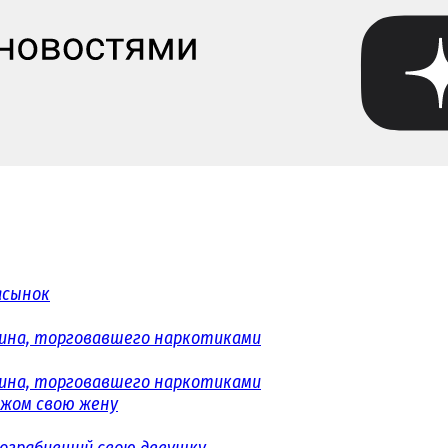
асынок
ина, торговавшего наркотиками
ина, торговавшего наркотиками
ожом свою жену
 ограбивший свою девушку