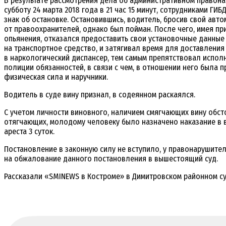
В результате рассмотрения дела об административном правона
субботу 24 марта 2018 года в 21 час 15 минут, сотрудниками Г
знак об остановке. Остановившись, водитель, бросив свой авто
от правоохранителей, однако был пойман. После чего, имея пр
опьянения, отказался предоставить свои установочные данные
на транспортное средство, и затягивал время для доставлени
в наркологический диспансер, тем самым препятствовал испо
полиции обязанностей, в связи с чем, в отношении него была 
физическая сила и наручники.
Водитель в суде вину признал, в содеянном раскаялся.
С учетом личности виновного, наличием смягчающих вину обсто
отягчающих, молодому человеку было назначено наказание в 
ареста 3 суток.
Постановление в законную силу не вступило, у правонарушителя
на обжалование данного постановления в вышестоящий суд.
Рассказали «SMINEWS в Костроме» в Димитровском районном су