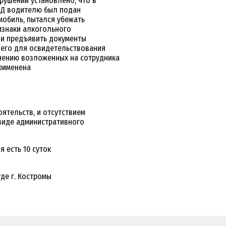
рушении установлено, что в
ИБДД водителю был подан
мобиль, пытался убежать
изнаки алкогольного
 и предъявить документы
я его для освидетельствования
лнению возложенных на сотрудника
применена
ятельств, и отсутствием
виде административного
 есть 10 суток
де г. Костромы