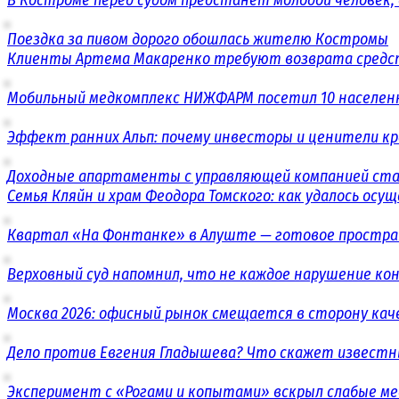
Поездка за пивом дорого обошлась жителю Костромы
Клиенты Артема Макаренко требуют возврата средст
Мобильный медкомплекс НИЖФАРМ посетил 10 населенн
Эффект ранних Альп: почему инвесторы и ценители к
Доходные апартаменты с управляющей компанией ст
Семья Кляйн и храм Феодора Томского: как удалось ос
Квартал «На Фонтанке» в Алуште — готовое простран
Верховный суд напомнил, что не каждое нарушение 
Москва 2026: офисный рынок смещается в сторону кач
Дело против Евгения Гладышева? Что скажет известн
Эксперимент с «Рогами и копытами» вскрыл слабые м