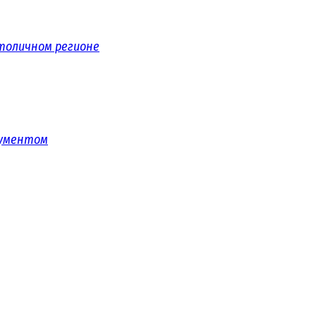
толичном регионе
рументом