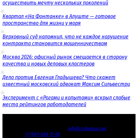
осуществить мечту нескольких поколений
Квартал «На Фонтанке» в Алуште — готовое
пространство для жизни у моря
Верховный суд напомнил, что не каждое нарушение
контракта становится мошенничеством
Москва 2026: офисный рынок смещается в сторону
качества и новых деловых кластеров
Дело против Евгения Гладышева? Что скажет
известный московский адвокат Максим Сильвестри
Эксперимент с «Рогами и копытами» вскрыл слабые
места рейтингов работодателей
© 2016 - 2026 «СОБЫТИЯ.РУС»
Электронная почта редакции
info@события.рус
/ Телефон
редакции:
+7 (967) 680-77-80