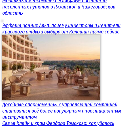
Мобильный медкомплекс НИЖФАРМ посетил 10
населенных пунктов в Рязанской и Нижегородской
областях
Эффект ранних Альп: почему инвесторы и ценители
красивого отдыха выбирают Колашин прямо сейчас
Доходные апартаменты с управляющей компанией
становятся всё более популярным инвестиционным
инструментом
Семья Кляйн и храм Феодора Томского: как удалось