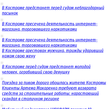
В Костроме предстанет перед судом неблагодарный
пасынок
В Костроме пресечена деятельность интернет-
магазина, торговавшего наркотиками
В Костроме пресечена деятельность интернет-
магазина, торговавшего наркотиками
В Костроме арестован мужчина, трижды ударивший
ножом свою жену
В Костроме перед судом предстанет молодой
человек, ограбивший свою девушку
Поездка за пивом дорого обошлась жителю Костромы
Клиенты Артема Макаренко требуют возврата
средств за строительные работы: нарастающий
скандал в столичном регионе