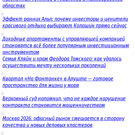
областях
Эффект ранних Альп: почему инвесторы и ценители
красивого отдыха выбирают Колашин прямо сейчас
Доходные апартаменты с управляющей компанией
становятся всё более популярным инвестиционным
инструментом
Семья Кляйн и храм Феодора Томского: как удалось
осуществить мечту нескольких поколений
Квартал «На Фонтанке» в Алуште — готовое
пространство для жизни у моря
Верховный суд напомнил, что не каждое нарушение
контракта становится мошенничеством
Москва 2026: офисный рынок смещается в сторону
качества и новых деловых кластеров