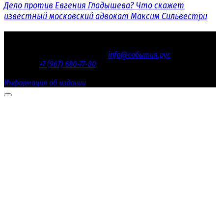
Дело против Евгения Гладышева? Что скажет
известный московский адвокат Максим Сильвестри
© 2016 - 2026 «СОБЫТИЯ.РУС»
Электронная почта редакции
info@события.рус
/ Телефон
редакции:
+7 (967) 680-77-80
Настоящий ресурс содержит материалы 18+
Информация об издании