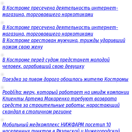
В Костроме пресечена деятельность интернет-
магазина, торговавшего наркотиками
В Костроме пресечена деятельность интернет-
магазина, торговавшего наркотиками
В Костроме арестован мужчина, трижды ударивший
ножом свою жену
В Костроме перед судом предстанет молодой
человек, ограбивший свою девушку
Поездка за пивом дорого обошлась жителю Костромы
Pooblika: мерч, который работает на имидж компании
Клиенты Артема Макаренко требуют возврата
средств за строительные работы: нарастающий
скандал в столичном регионе
Мобильный медкомплекс НИЖФАРМ посетил 10
населенных пунктов в Рязанской и Нижегородской