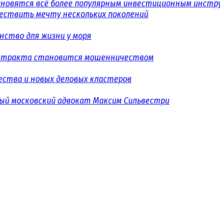
ановятся всё более популярным инвестиционным инст
уществить мечту нескольких поколений
ство для жизни у моря
контракта становится мошенничеством
ества и новых деловых кластеров
ый московский адвокат Максим Сильвестри