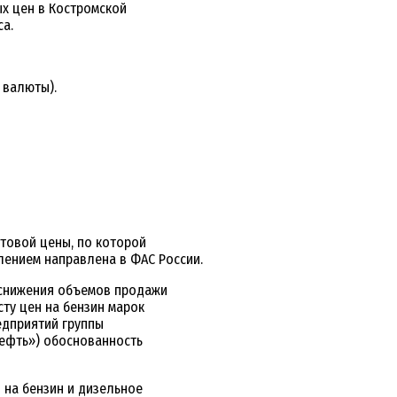
х цен в Костромской
а.
 валюты).
товой цены, по которой
лением направлена в ФАС России.
 снижения объемов продажи
сту цен на бензин марок
редприятий группы
нефть») обоснованность
 на бензин и дизельное