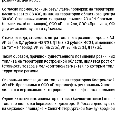
розничных цен на АЗС.
Согласно промежуточным результатам проверки: на территории
насчитывается 88 АЗС, из них на территории областного центр
30 АЗС. Основными являются принадлежащие АО «РН-Ярославль
(независимый поставщик), ООО «Паркойл», ООО «Профикс», О
другим хозяйствующим субъектам.
С начала года, стоимость литра топлива в рознице выросла АИ 9
АИ 95 (на 8,7 рублей -18,9%), ДТ (на 7,3 рублей -10%), изменени
за тот же период: АИ 92 (на 27%), АИ 95 (на 22%), ДТ (7%).
Таким образом, причиной существенного повышения розничны
топлива на территории Костромской области, является рост о
(стоимость товара в мелкооптовом сегменте), по которым топл
территорию региона.
Основными поставщиками топлива на территорию Костромской
АО «РН-Ярославль» и ООО «Газпромнефть региональный постав
являются вертикально интегрированными нефтяными компания
Одним из ключевых индикатор оптовых (мелко-оптовых) цен на
топливо являются биржевые индикаторы. В России действуют 
на биржевой площадке – Санкт-Петербургской Международной