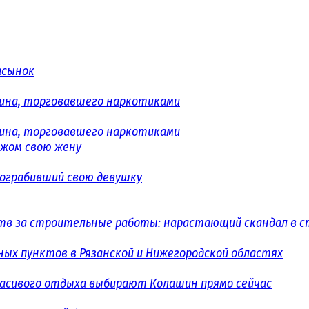
асынок
ина, торговавшего наркотиками
ина, торговавшего наркотиками
ожом свою жену
 ограбивший свою девушку
в за строительные работы: нарастающий скандал в с
ых пунктов в Рязанской и Нижегородской областях
расивого отдыха выбирают Колашин прямо сейчас