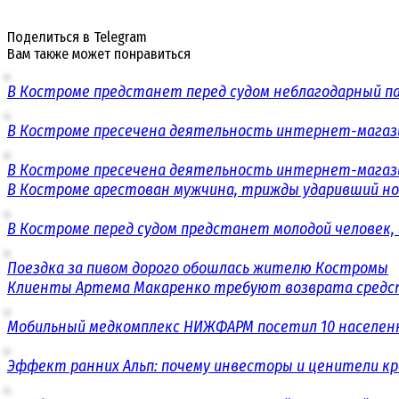
Поделиться в Telegram
Вам также может понравиться
В Костроме предстанет перед судом неблагодарный п
В Костроме пресечена деятельность интернет-магаз
В Костроме пресечена деятельность интернет-магаз
В Костроме арестован мужчина, трижды ударивший н
В Костроме перед судом предстанет молодой человек,
Поездка за пивом дорого обошлась жителю Костромы
Клиенты Артема Макаренко требуют возврата средст
Мобильный медкомплекс НИЖФАРМ посетил 10 населенн
Эффект ранних Альп: почему инвесторы и ценители к