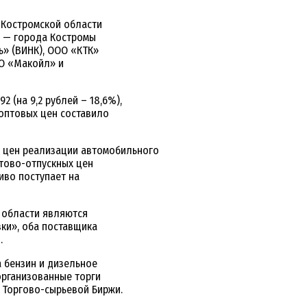
 Костромской области
а — города Костромы
» (ВИНК), ООО «КТК»
ОО «Макойл» и
2 (на 9,2 рублей – 18,6%),
е оптовых цен составило
х цен реализации автомобильного
птово-отпускных цен
иво поступает на
 области являются
ки», оба поставщика
.
 бензин и дизельное
организованные торги
 Торгово-сырьевой Биржи.