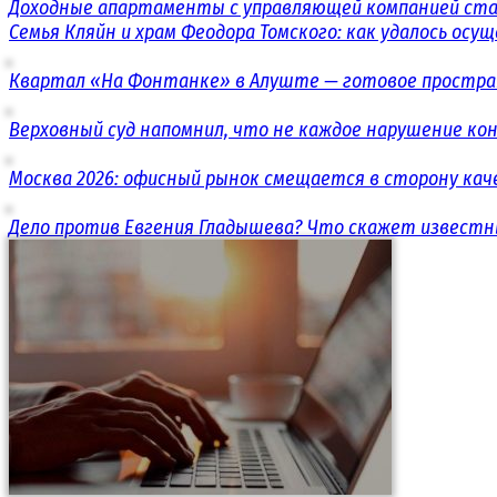
Доходные апартаменты с управляющей компанией ст
Семья Кляйн и храм Феодора Томского: как удалось ос
Квартал «На Фонтанке» в Алуште — готовое простран
Верховный суд напомнил, что не каждое нарушение 
Москва 2026: офисный рынок смещается в сторону кач
Дело против Евгения Гладышева? Что скажет известн