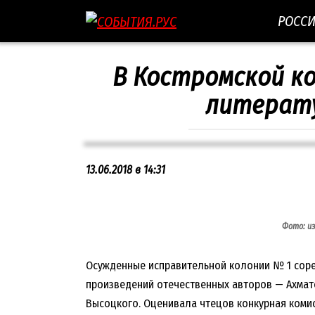
Перейти
РОСС
к
контенту
В Костромской к
литерату
13.06.2018 в 14:31
Фото: и
Осужденные исправительной колонии № 1 соре
произведений отечественных авторов — Ахмато
Высоцкого. Оценивала чтецов конкурная коми