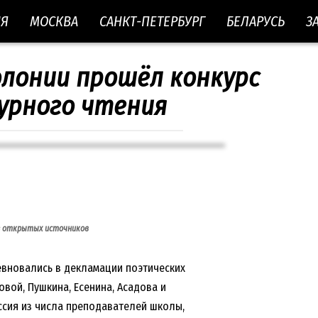
ИЯ
МОСКВА
САНКТ-ПЕТЕРБУРГ
БЕЛАРУСЬ
З
олонии прошёл конкурс
рного чтения
з открытых источников
вновались в декламации поэтических
вой, Пушкина, Есенина, Асадова и
ссия из числа преподавателей школы,