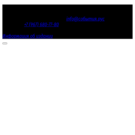
© 2016 - 2026 «СОБЫТИЯ.РУС»
Электронная почта редакции
info@события.рус
/ Телефон
редакции:
+7 (967) 680-77-80
Настоящий ресурс содержит материалы 18+
Информация об издании