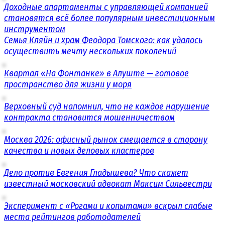
Доходные апартаменты с управляющей компанией
становятся всё более популярным инвестиционным
инструментом
Семья Кляйн и храм Феодора Томского: как удалось
осуществить мечту нескольких поколений
Квартал «На Фонтанке» в Алуште — готовое
пространство для жизни у моря
Верховный суд напомнил, что не каждое нарушение
контракта становится мошенничеством
Москва 2026: офисный рынок смещается в сторону
качества и новых деловых кластеров
Дело против Евгения Гладышева? Что скажет
известный московский адвокат Максим Сильвестри
Эксперимент с «Рогами и копытами» вскрыл слабые
места рейтингов работодателей