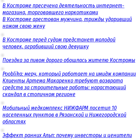
В Костроме пресечена деятельность интернет-
магазина, торговавшего наркотиками
В Костроме арестован мужчина, трижды ударивший
ножом свою жену
В Костроме перед судом предстанет молодой
человек, ограбивший свою девушку
Поездка за пивом дорого обошлась жителю Костромы
Pooblika: мерч, который работает на имидж компании
Клиенты Артема Макаренко требуют возврата
средств за строительные работы: нарастающий
скандал в столичном регионе
Мобильный медкомплекс НИЖФАРМ посетил 10
населенных пунктов в Рязанской и Нижегородской
областях
Эффект ранних Альп: почему инвесторы и ценители