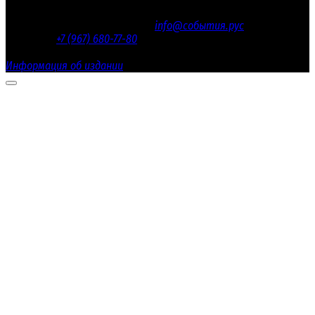
Электронная почта редакции
info@события.рус
/ Телефон
редакции:
+7 (967) 680-77-80
Настоящий ресурс содержит материалы 18+
Информация об издании