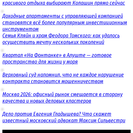
красивого отдыха выбирают Колашин прямо сейчас
Доходные апартаменты с управляющей компанией
становятся всё более популярным инвестиционным
инструментом
Семья Кляйн и храм Феодора Томского: как удалось
осуществить мечту нескольких поколений
Квартал «На Фонтанке» в Алуште — готовое
пространство для жизни у моря
Верховный суд напомнил, что не каждое нарушение
контракта становится мошенничеством
Москва 2026: офисный рынок смещается в сторону
качества и новых деловых кластеров
Дело против Евгения Гладышева? Что скажет
известный московский адвокат Максим Сильвестри
© 2016 - 2026 «СОБЫТИЯ.РУС»