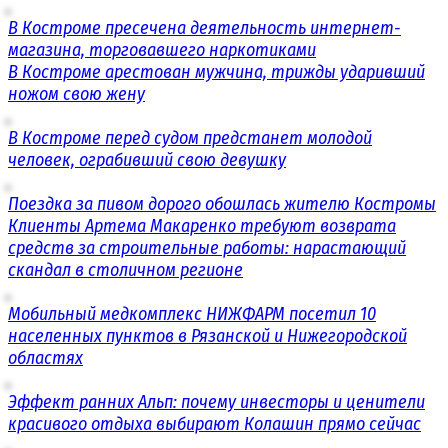
В Костроме пресечена деятельность интернет-
магазина, торговавшего наркотиками
В Костроме арестован мужчина, трижды ударивший
ножом свою жену
В Костроме перед судом предстанет молодой
человек, ограбивший свою девушку
Поездка за пивом дорого обошлась жителю Костромы
Клиенты Артема Макаренко требуют возврата
средств за строительные работы: нарастающий
скандал в столичном регионе
Мобильный медкомплекс НИЖФАРМ посетил 10
населенных пунктов в Рязанской и Нижегородской
областях
Эффект ранних Альп: почему инвесторы и ценители
красивого отдыха выбирают Колашин прямо сейчас