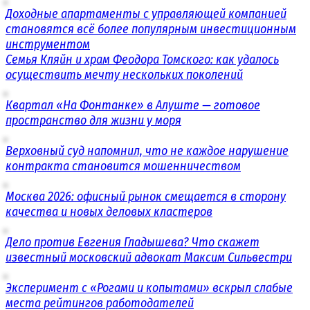
Доходные апартаменты с управляющей компанией
становятся всё более популярным инвестиционным
инструментом
Семья Кляйн и храм Феодора Томского: как удалось
осуществить мечту нескольких поколений
Квартал «На Фонтанке» в Алуште — готовое
пространство для жизни у моря
Верховный суд напомнил, что не каждое нарушение
контракта становится мошенничеством
Москва 2026: офисный рынок смещается в сторону
качества и новых деловых кластеров
Дело против Евгения Гладышева? Что скажет
известный московский адвокат Максим Сильвестри
Эксперимент с «Рогами и копытами» вскрыл слабые
места рейтингов работодателей