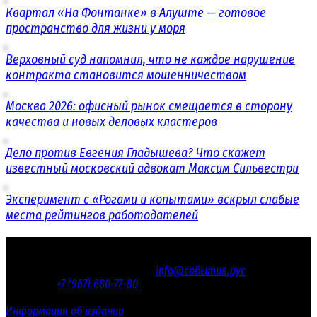
Квартал «На Фонтанке» в Алуште — готовое
пространство для жизни у моря
Верховный суд напомнил, что не каждое нарушение
контракта становится мошенничеством
Москва 2026: офисный рынок смещается в сторону
качества и новых деловых кластеров
Дело против Евгения Гладышева? Что скажет
известный московский адвокат Максим Сильвестри
Эксперимент с «Рогами и копытами» вскрыл слабые
места рейтингов работодателей
© 2016 - 2026 «СОБЫТИЯ.РУС»
Электронная почта редакции
info@события.рус
/ Телефон
редакции:
+7 (967) 680-77-80
Настоящий ресурс содержит материалы 18+
Информация об издании