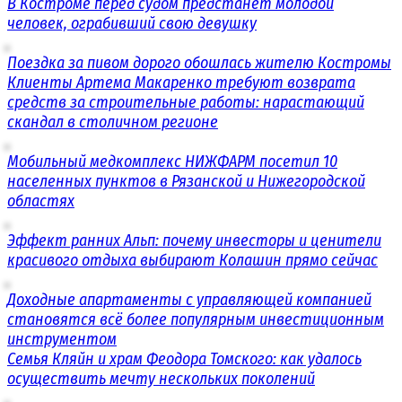
В Костроме перед судом предстанет молодой
человек, ограбивший свою девушку
Поездка за пивом дорого обошлась жителю Костромы
Клиенты Артема Макаренко требуют возврата
средств за строительные работы: нарастающий
скандал в столичном регионе
Мобильный медкомплекс НИЖФАРМ посетил 10
населенных пунктов в Рязанской и Нижегородской
областях
Эффект ранних Альп: почему инвесторы и ценители
красивого отдыха выбирают Колашин прямо сейчас
Доходные апартаменты с управляющей компанией
становятся всё более популярным инвестиционным
инструментом
Семья Кляйн и храм Феодора Томского: как удалось
осуществить мечту нескольких поколений